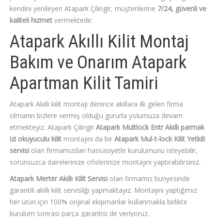
kendini yenileyen Atapark Çilingir, müşterilerine
7/24, güvenli ve
kaliteli hizmet
vermektedir.
Atapark Akıllı Kilit Montaj
Bakım ve Onarım Atapark
Apartman Kilit Tamiri
Atapark Akıllı kilit montajı denince akıllara ilk gelen firma
olmanın bizlere vermiş olduğu gururla yolumuza devam
etmekteyiz. Atapark Çilingir
Atapark Multlock Entr Akıllı parmak
izi okuyuculu kilit
montajını da bir
Atapark Mul-t-lock Kilit Yetkili
servisi
olan firmamızdan hassasiyetle kurulumunu isteyebilir,
sorunsuzca dairelerinize ofislerinize montajını yaptırabilirsiniz.
Atapark Merter Akıllı Kilit Servisi
olan firmamız bünyesinde
garantili akıllı kilit servisliği yapmaktayız. Montajını yaptığımız
her ürün için 100% orijinal ekipmanlar kullanmakla birlikte
kurulum sonrası parça garantisi de veriyoruz.