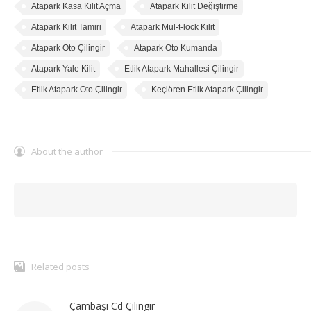
Atapark Kasa Kilit Açma
Atapark Kilit Değiştirme
Atapark Kilit Tamiri
Atapark Mul-t-lock Kilit
Atapark Oto Çilingir
Atapark Oto Kumanda
Atapark Yale Kilit
Etlik Atapark Mahallesi Çilingir
Etlik Atapark Oto Çilingir
Keçiören Etlik Atapark Çilingir
About the author
Related posts
Çambaşı Cd Çilingir