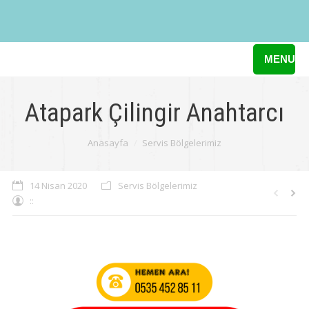
MENU
Atapark Çilingir Anahtarcı
You are here:
Anasayfa
Servis Bölgelerimiz
14 Nisan 2020
Servis Bölgelerimiz
::