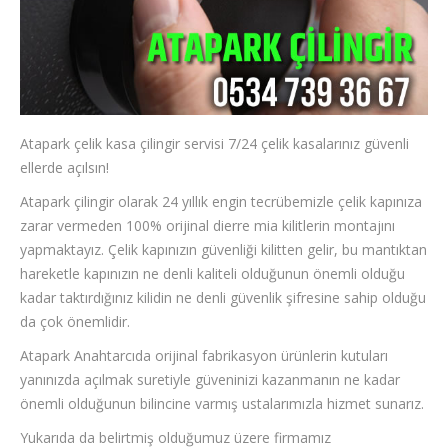
Atapark çelik kasa çilingir servisi 7/24 çelik kasalarınız güvenli
ellerde açılsın!
Atapark çilingir olarak 24 yıllık engin tecrübemizle çelik kapınıza
zarar vermeden 100% orijinal dierre mia kilitlerin montajını
yapmaktayız. Çelik kapınızın güvenliği kilitten gelir, bu mantıktan
hareketle kapınızın ne denli kaliteli olduğunun önemli olduğu
kadar taktırdığınız kilidin ne denli güvenlik şifresine sahip olduğu
da çok önemlidir.
Atapark Anahtarcıda orijinal fabrikasyon ürünlerin kutuları
yanınızda açılmak suretiyle güveninizi kazanmanın ne kadar
önemli olduğunun bilincine varmış ustalarımızla hizmet sunarız.
Yukarıda da belirtmiş olduğumuz üzere firmamız