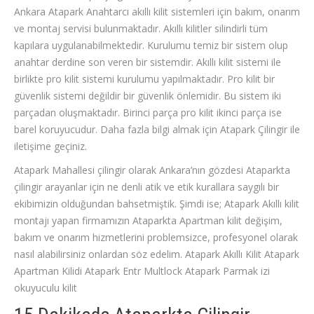
Ankara Atapark Anahtarcı akıllı kilit sistemleri için bakım, onarım
ve montaj servisi bulunmaktadır. Akıllı kilitler silindirli tüm
kapılara uygulanabilmektedir. Kurulumu temiz bir sistem olup
anahtar derdine son veren bir sistemdir. Akıllı kilit sistemi ile
birlikte pro kilit sistemi kurulumu yapılmaktadır. Pro kilit bir
güvenlik sistemi değildir bir güvenlik önlemidir. Bu sistem iki
parçadan oluşmaktadır. Birinci parça pro kilit ikinci parça ise
barel koruyucudur. Daha fazla bilgi almak için Atapark Çilingir ile
iletişime geçiniz.
Atapark Mahallesi çilingir olarak Ankara’nın gözdesi Ataparkta
çilingir arayanlar için ne denli atik ve etik kurallara saygılı bir
ekibimizin olduğundan bahsetmiştik. Şimdi ise; Atapark Akıllı kilit
montajı yapan firmamızın Ataparkta Apartman kilit değişim,
bakım ve onarım hizmetlerini problemsizce, profesyonel olarak
nasıl alabilirsiniz onlardan söz edelim. Atapark Akıllı Kilit Atapark
Apartman Kilidi Atapark Entr Multlock Atapark Parmak izi
okuyuculu kilit